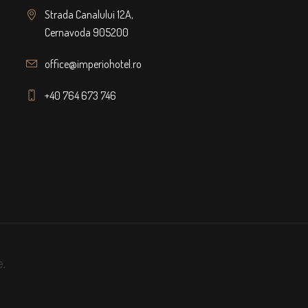
Strada Canalului 12A,
Cernavoda 905200
office@imperiohotel.ro
+40 764 673 746
.