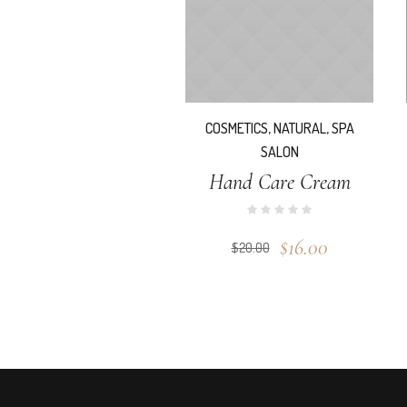
COSMETICS
,
NATURAL
,
SPA
SALON
Hand Care Cream
Prețul
Prețul
$
16.00
$
20.00
inițial
curent
a
este:
fost:
$16.00.
$20.00.