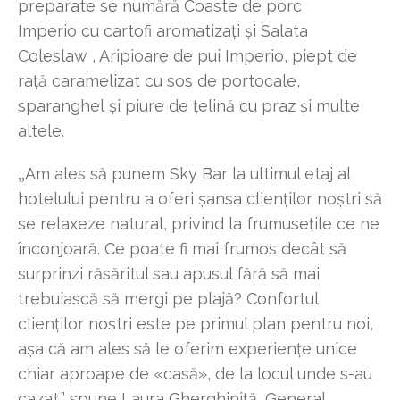
preparate se numără Coaste de porc
Imperio cu cartofi aromatizați și Salata
Coleslaw , Aripioare de pui Imperio, piept de
rață caramelizat cu sos de portocale,
sparanghel și piure de țelină cu praz și multe
altele.
Am ales să punem Sky Bar la ultimul etaj al
„
hotelului pentru a oferi șansa clienților noștri să
se relaxeze natural, privind la frumusețile ce ne
înconjoară. Ce poate fi mai frumos decât să
surprinzi răsăritul sau apusul fără să mai
trebuiască să mergi pe plajă? Confortul
clienților noștri este pe primul plan pentru noi,
așa că am ales să le oferim experiențe unice
chiar aproape de «casă», de la locul unde s-au
cazat,” spune Laura Gherghiniță, General